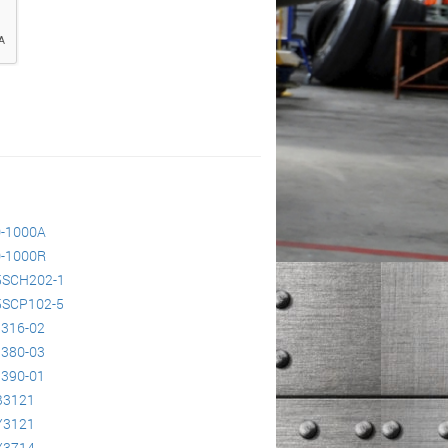
-1000A
-1000R
5SCH202-1
5SCP102-5
316-02
380-03
390-01
B3121
Y3121
Y3714