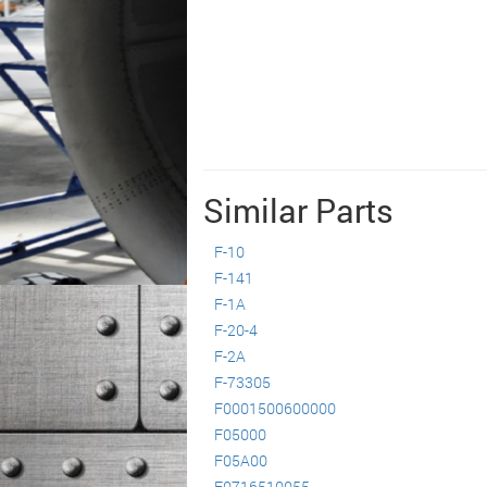
Similar Parts
F-10
F-141
F-1A
F-20-4
F-2A
F-73305
F0001500600000
F05000
F05A00
F0716510055