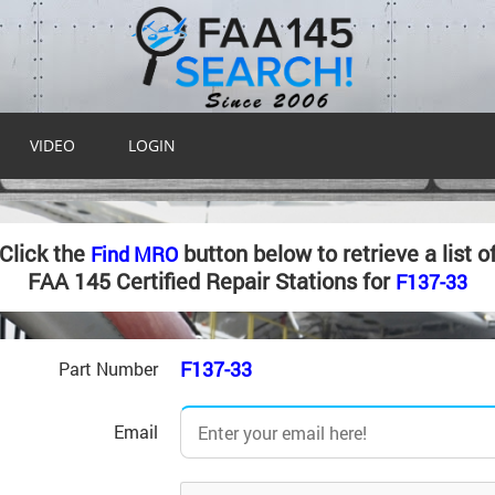
VIDEO
LOGIN
Click the
button below to retrieve a list o
Find MRO
FAA 145 Certified Repair Stations for
F137-33
F137-33
Part Number
Email